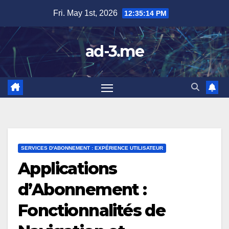
Skip
Fri. May 1st, 2026
12:35:15 PM
to
content
ad-3.me
SERVICES D'ABONNEMENT : EXPÉRIENCE UTILISATEUR
Applications
d’Abonnement :
Fonctionnalités de