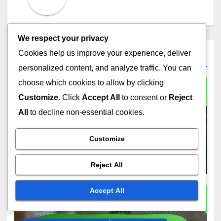
We respect your privacy
Cookies help us improve your experience, deliver
Related Post
personalized content, and analyze traffic. You can
choose which cookies to allow by clicking
Customize
. Click
Accept All
to consent or
Reject
All
to decline non-essential cookies.
SERVICES D'ABONNEMENT : EXPÉRIENCE UTILISATEUR
Services d’abonnement :
Accessibilité mobile et
Customize
satisfaction des utilisateurs
NOV 27, 2025
JOHN DOE
Reject All
Accept All