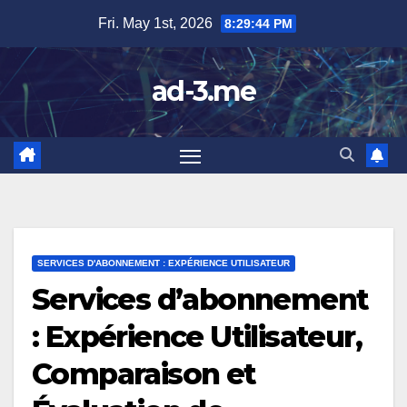
Skip
Fri. May 1st, 2026
8:29:45 PM
to
content
ad-3.me
SERVICES D'ABONNEMENT : EXPÉRIENCE UTILISATEUR
Services d’abonnement
: Expérience Utilisateur,
Comparaison et