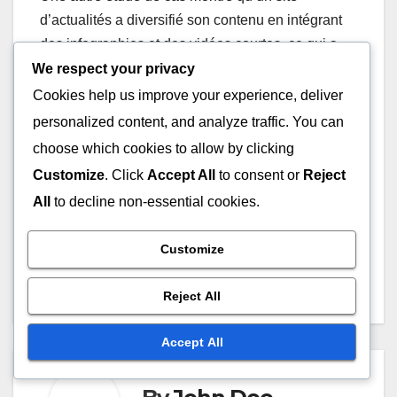
d’actualités a diversifié son contenu en intégrant
des infographies et des vidéos courtes, ce qui a
entraîné une augmentation de la satisfaction des
We respect your privacy
utilisateurs. Les abonnés ont signalé une
Cookies help us improve your experience, deliver
meilleure expérience, ce qui a directement
personalized content, and analyze traffic. You can
contribué à leur fidélisation.
choose which cookies to allow by clicking
Customize
. Click
Accept All
to consent or
Reject
All
to decline non-essential cookies.
Post
Contenu Exclusif :
Plateformes de Streaming
Customize
Attraction, Rétention et
: Contenu Familial, Variété
navigation
Avantage Concurrentiel
et Accessibilité
Reject All
Accept All