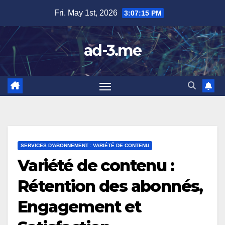
Skip
Fri. May 1st, 2026
3:07:16 PM
to
content
ad-3.me
SERVICES D'ABONNEMENT : VARIÉTÉ DE CONTENU
Variété de contenu :
Rétention des abonnés,
Engagement et